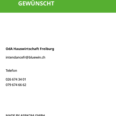
GEWÜNSCHT
OdA Hauswirtschaft Freiburg
intendancefr@bluewin.ch
Telefon
026 674 34 01
079 674 66 62
MADE BY ASPKOM GMBH